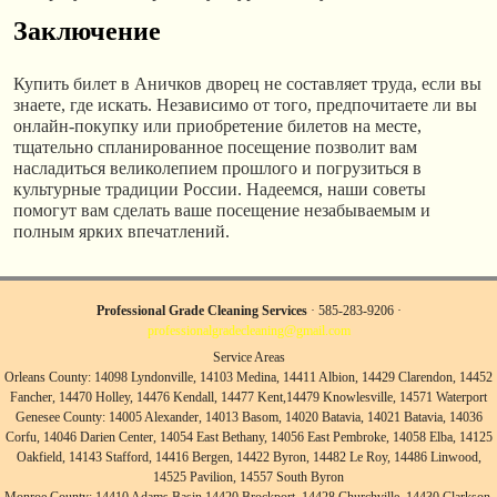
Заключение
Купить билет в Аничков дворец не составляет труда, если вы
знаете, где искать. Независимо от того, предпочитаете ли вы
онлайн-покупку или приобретение билетов на месте,
тщательно спланированное посещение позволит вам
насладиться великолепием прошлого и погрузиться в
культурные традиции России. Надеемся, наши советы
помогут вам сделать ваше посещение незабываемым и
полным ярких впечатлений.
Professional Grade Cleaning Services
· 585-283-9206 ·
professionalgradecleaning@gmail.com
Service Areas
Orleans County: 14098 Lyndonville, 14103 Medina, 14411 Albion, 14429 Clarendon, 14452
Fancher, 14470 Holley, 14476 Kendall, 14477 Kent,14479 Knowlesville, 14571 Waterport
Genesee County: 14005 Alexander, 14013 Basom, 14020 Batavia, 14021 Batavia, 14036
Corfu, 14046 Darien Center, 14054 East Bethany, 14056 East Pembroke, 14058 Elba, 14125
Oakfield, 14143 Stafford, 14416 Bergen, 14422 Byron, 14482 Le Roy, 14486 Linwood,
14525 Pavilion, 14557 South Byron